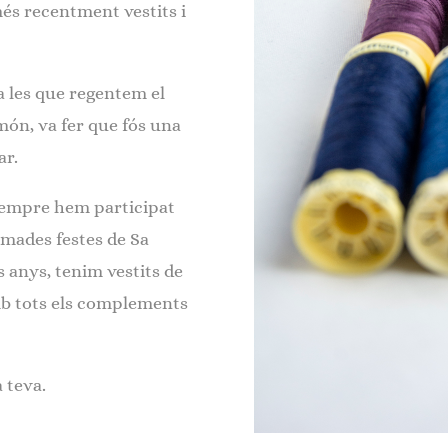
més recentment vestits i
a les que regentem el
món, va fer que fós una
ar.
 sempre hem participat
imades festes de Sa
s anys, tenim vestits de
amb tots els complements
 teva.