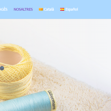
AGÈS
NOSALTRES
Català
Español