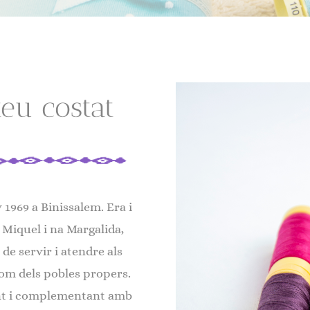
teu costat
y 1969 a Binissalem. Era i
n Miquel i na Margalida,
 de servir i atendre als
com dels pobles propers.
ant i complementant amb