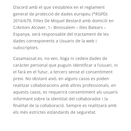
D’acord amb el que s’estableix en el reglament
general de protecció de dades europeu (*RGPD)
2016/679, Filles De Miquel Bestard amb domicili en
C/Antoni Alcover, 1– Binissalem – Illes Balears –
Espanya, serà responsable del tractament de les
dades corresponents a Usuaris de la web i
subscriptors.
Casamassat.es, no ven, lloga ni cedeix dades de
caràcter personal que puguin identificar a l’usuari, ni
el farà en el futur, a tercers sense el consentiment
previ. No obstant això, en alguns casos es poden
realitzar col·laboracions amb altres professionals, en
aquests casos, es requerirà consentiment als usuaris
informant sobre la identitat del col·laborador i la
finalitat de la col·laboració. Sempre es realitzarà amb
els més estrictes estàndards de seguretat.