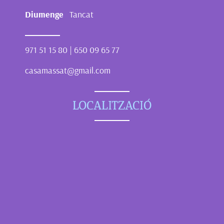
Diumenge
Tancat
971 51 15 80 | 650 09 65 77
casamassat@gmail.com
LOCALITZACIÓ