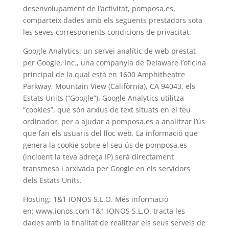
desenvolupament de l’activitat, pomposa.es,
comparteix dades amb els següents prestadors sota
les seves corresponents condicions de privacitat:
Google Analytics: un servei analític de web prestat
per Google, Inc., una companyia de Delaware l’oficina
principal de la qual està en 1600 Amphitheatre
Parkway, Mountain View (Califòrnia), CA 94043, els
Estats Units (“Google”). Google Analytics utilitza
“cookies”, que són arxius de text situats en el teu
ordinador, per a ajudar a pomposa.es a analitzar l’ús
que fan els usuaris del lloc web. La informació que
genera la cookie sobre el seu ús de pomposa.es
(incloent la teva adreça IP) serà directament
transmesa i arxivada per Google en els servidors
dels Estats Units.
Hosting: 1&1 IONOS S.L.O. Més informació
en: www.ionos.com 1&1 IONOS S.L.O. tracta les
dades amb la finalitat de realitzar els seus serveis de