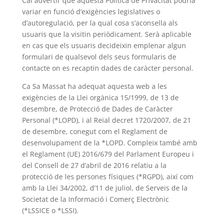
Cal advertir que aquesta Política de Privacitat podria
variar en funció d’exigències legislatives o
d’autoregulació, per la qual cosa s’aconsella als
usuaris que la visitin periòdicament. Serà aplicable
en cas que els usuaris decideixin emplenar algun
formulari de qualsevol dels seus formularis de
contacte on es recaptin dades de caràcter personal.
Ca Sa Massat ha adequat aquesta web a les
exigències de la Llei orgànica 15/1999, de 13 de
desembre, de Protecció de Dades de Caràcter
Personal (*LOPD), i al Reial decret 1720/2007, de 21
de desembre, conegut com el Reglament de
desenvolupament de la *LOPD. Compleix també amb
el Reglament (UE) 2016/679 del Parlament Europeu i
del Consell de 27 d’abril de 2016 relatiu a la
protecció de les persones físiques (*RGPD), així com
amb la Llei 34/2002, d’11 de juliol, de Serveis de la
Societat de la Informació i Comerç Electrònic
(*LSSICE o *LSSI).